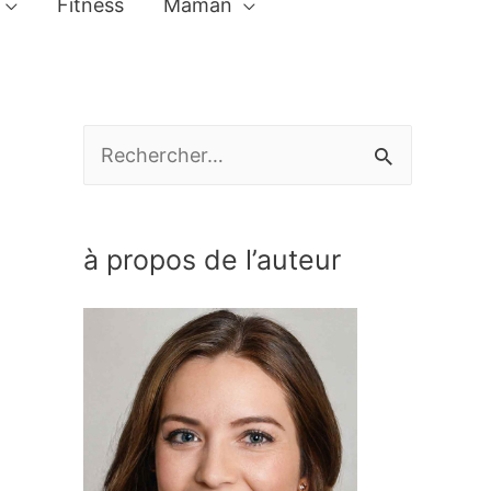
Fitness
Maman
R
e
c
à propos de l’auteur
h
e
r
c
h
e