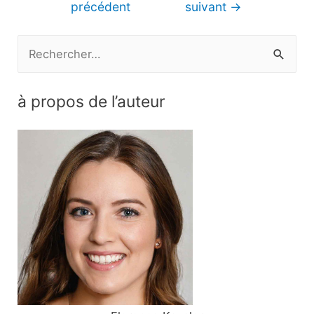
précédent
suivant
→
l’article
R
e
c
à propos de l’auteur
h
e
r
c
h
e
r
: