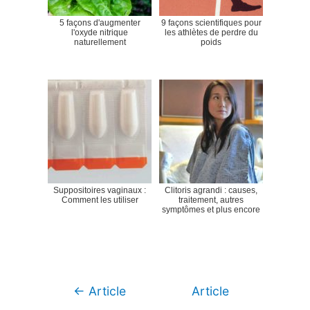
5 façons d'augmenter
9 façons scientifiques pour
l'oxyde nitrique
les athlètes de perdre du
naturellement
poids
Suppositoires vaginaux :
Clitoris agrandi : causes,
Comment les utiliser
traitement, autres
symptômes et plus encore
Navigation
←
Article
Article
de