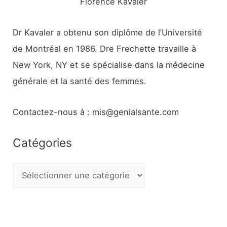
Florence Kavaler
Dr Kavaler a obtenu son diplôme de l’Université
de Montréal en 1986. Dre Frechette travaille à
New York, NY et se spécialise dans la médecine
générale et la santé des femmes.
Contactez-nous à : mis@genialsante.com
Catégories
C
a
t
é