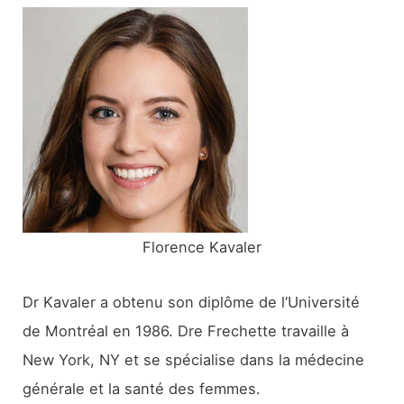
e
r
c
h
e
r
:
Florence Kavaler
Dr Kavaler a obtenu son diplôme de l’Université
de Montréal en 1986. Dre Frechette travaille à
New York, NY et se spécialise dans la médecine
générale et la santé des femmes.