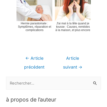
Hernie parastomale :
J'ai mal à la tête quand je
Symptômes, réparation et
tousse : Causes, remèdes
complications
à la maison, et plus encore
Navigation
←
Article
Article
de
précédent
suivant
→
l’article
R
e
c
à propos de l’auteur
h