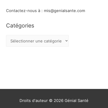
Contactez-nous à : mis@genialsante.com
Catégories
C
a
t
é
g
o
r
i
e
Droits d'auteur © 2026
Génial Santé