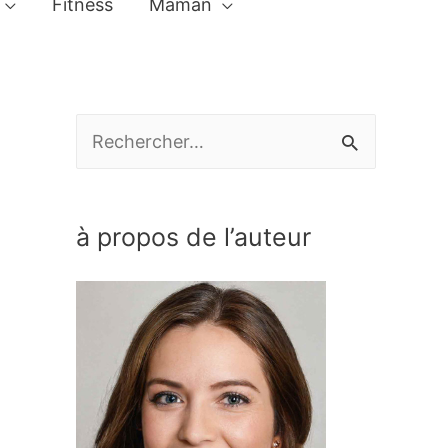
Fitness
Maman
R
e
c
à propos de l’auteur
h
e
r
c
h
e