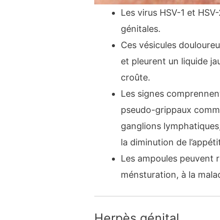
Les virus HSV-1 et HSV-
génitales.
Ces vésicules douloureu
et pleurent un liquide ja
croûte.
Les signes comprennen
pseudo-grippaux comme la
ganglions lymphatiques,
la diminution de l’appéti
Les ampoules peuvent ré
ménsturation, à la maladi
Herpès génital