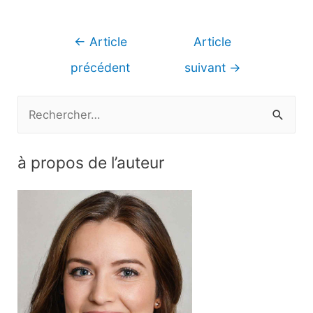
Navigation
←
Article
Article
de
précédent
suivant
→
l’article
R
e
c
à propos de l’auteur
h
e
r
c
h
e
r