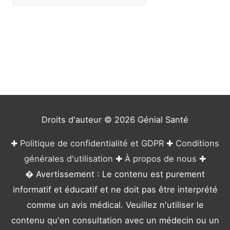
a
t
é
g
o
r
i
e
Droits d'auteur © 2026
Génial Santé
s
✚
Politique de confidentialité et GDPR
✚
Conditions
générales d'utilisation
✚
À propos de nous
✚
� Avertissement : Le contenu est purement
informatif et éducatif et ne doit pas être interprété
comme un avis médical. Veuillez n'utiliser le
contenu qu'en consultation avec un médecin ou un