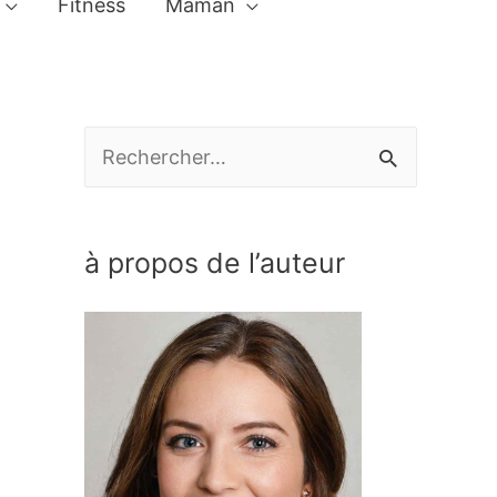
Fitness
Maman
R
e
c
à propos de l’auteur
h
e
r
c
h
e