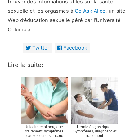
trouver des informations utiles sur la santé
sexuelle et les orgasmes à
Go Ask Alice
, un site
Web d’éducation sexuelle géré par l’Université
Columbia.
Twitter
Facebook
Lire la suite:
Urticaire cholinergique :
Hernie épigastrique :
traitement, symptômes,
Symptômes, diagnostic et
causes et plus encore
traitement