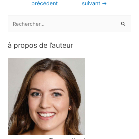
précédent
suivant
→
l’article
R
e
c
à propos de l’auteur
h
e
r
c
h
e
r
: