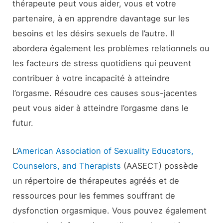
thérapeute peut vous aider, vous et votre
partenaire, à en apprendre davantage sur les
besoins et les désirs sexuels de l’autre. Il
abordera également les problèmes relationnels ou
les facteurs de stress quotidiens qui peuvent
contribuer à votre incapacité à atteindre
l’orgasme. Résoudre ces causes sous-jacentes
peut vous aider à atteindre l’orgasme dans le
futur.
L’
American Association of Sexuality Educators,
Counselors, and Therapists
(AASECT) possède
un répertoire de thérapeutes agréés et de
ressources pour les femmes souffrant de
dysfonction orgasmique. Vous pouvez également