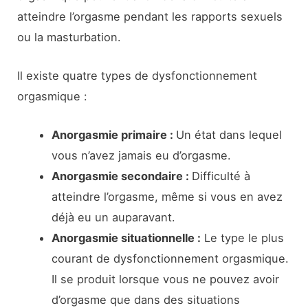
atteindre l’orgasme pendant les rapports sexuels
ou la masturbation.
Il existe quatre types de dysfonctionnement
orgasmique :
Anorgasmie primaire :
Un état dans lequel
vous n’avez jamais eu d’orgasme.
Anorgasmie secondaire :
Difficulté à
atteindre l’orgasme, même si vous en avez
déjà eu un auparavant.
Anorgasmie situationnelle :
Le type le plus
courant de dysfonctionnement orgasmique.
Il se produit lorsque vous ne pouvez avoir
d’orgasme que dans des situations