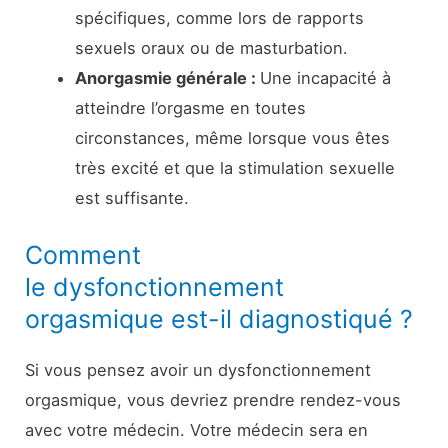
spécifiques, comme lors de rapports
sexuels oraux ou de masturbation.
Anorgasmie générale :
Une incapacité à
atteindre l’orgasme en toutes
circonstances, même lorsque vous êtes
très excité et que la stimulation sexuelle
est suffisante.
Comment
le dysfonctionnement
orgasmique est-il diagnostiqué ?
Si vous pensez avoir un dysfonctionnement
orgasmique, vous devriez prendre rendez-vous
avec votre médecin. Votre médecin sera en