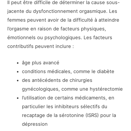
Il peut être difficile de déterminer la cause sous-
jacente du dysfonctionnement orgasmique. Les
femmes peuvent avoir de la difficulté à atteindre
l’orgasme en raison de facteurs physiques,
émotionnels ou psychologiques. Les facteurs
contributifs peuvent inclure :
âge plus avancé
conditions médicales, comme le diabète
des antécédents de chirurgies
gynécologiques, comme une hystérectomie
l’utilisation de certains médicaments, en
particulier les inhibiteurs sélectifs du
recaptage de la sérotonine (ISRS) pour la
dépression