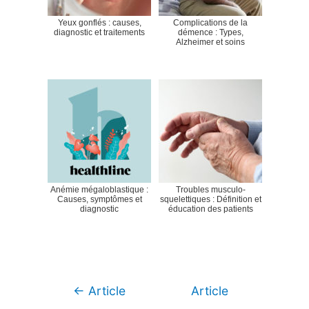
Yeux gonflés : causes,
Complications de la
diagnostic et traitements
démence : Types,
Alzheimer et soins
Anémie mégaloblastique :
Troubles musculo-
Causes, symptômes et
squelettiques : Définition et
diagnostic
éducation des patients
Navigation
←
Article
Article
de