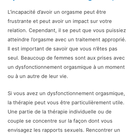
L’incapacité d’avoir un orgasme peut être
frustrante et peut avoir un impact sur votre
relation. Cependant, il se peut que vous puissiez
atteindre l’orgasme avec un traitement approprié.
Il est important de savoir que vous n’êtes pas
seul. Beaucoup de femmes sont aux prises avec
un dysfonctionnement orgasmique à un moment
ou à un autre de leur vie.
Si vous avez un dysfonctionnement orgasmique,
la thérapie peut vous être particulièrement utile.
Une partie de la thérapie individuelle ou de
couple se concentre sur la façon dont vous
envisagez les rapports sexuels. Rencontrer un