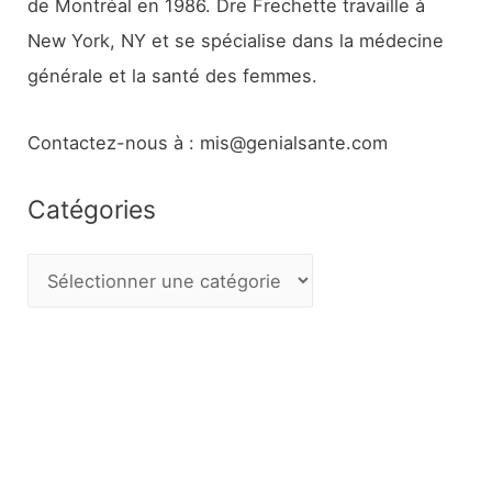
de Montréal en 1986. Dre Frechette travaille à
New York, NY et se spécialise dans la médecine
générale et la santé des femmes.
Contactez-nous à : mis@genialsante.com
Catégories
C
a
t
é
g
o
r