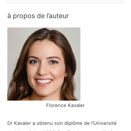
e
c
à propos de l’auteur
h
e
r
c
h
e
r
:
Florence Kavaler
Dr Kavaler a obtenu son diplôme de l’Université