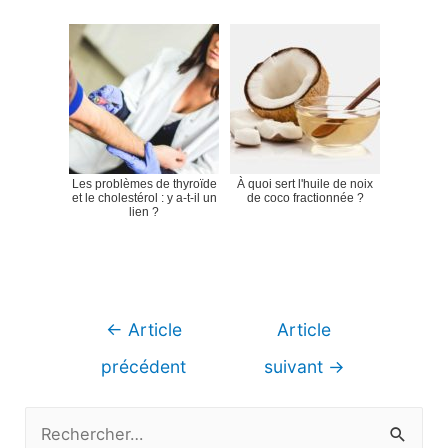
Les problèmes de thyroïde
À quoi sert l'huile de noix
et le cholestérol : y a-t-il un
de coco fractionnée ?
lien ?
Navigation
←
Article
Article
de
précédent
suivant
→
l’article
R