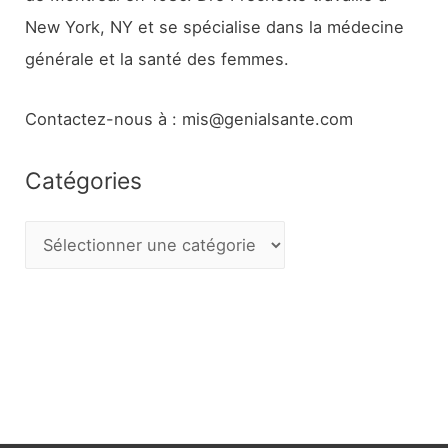
New York, NY et se spécialise dans la médecine
générale et la santé des femmes.
Contactez-nous à : mis@genialsante.com
Catégories
C
a
t
é
g
o
r