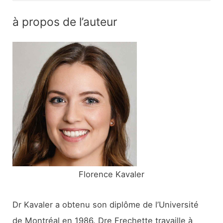
c
à propos de l’auteur
h
e
r
c
h
e
r
:
Florence Kavaler
Dr Kavaler a obtenu son diplôme de l’Université
de Montréal en 1986. Dre Frechette travaille à