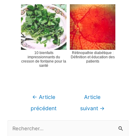
10 bienfaits
Rétinopathie diabétique :
impressionnants du
Définition et éducation des
cresson de fontaine pour la
patients
santé
Navigation
←
Article
Article
de
précédent
suivant
→
l’article
R
e