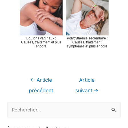
Boutons vaginaux :
Polycythémie secondaire :
Causes, traitement et plus
Causes, traitement,
encore
symptômes et plus encore
Navigation
←
Article
Article
de
précédent
suivant
→
l’article
R
e
c