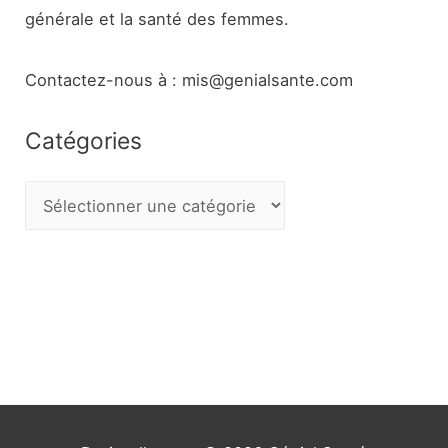
générale et la santé des femmes.
Contactez-nous à : mis@genialsante.com
Catégories
C
a
t
é
g
o
r
i