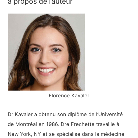
à propos de l’auteur
h
e
r
c
h
e
r
:
Florence Kavaler
Dr Kavaler a obtenu son diplôme de l’Université
de Montréal en 1986. Dre Frechette travaille à
New York, NY et se spécialise dans la médecine