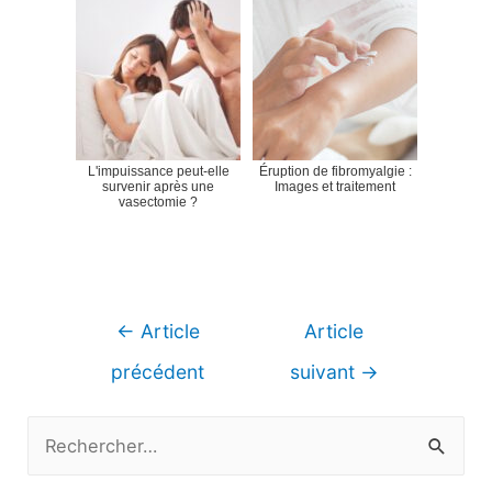
L'impuissance peut-elle
Éruption de fibromyalgie :
survenir après une
Images et traitement
vasectomie ?
Navigation
←
Article
Article
de
précédent
suivant
→
l’article
R
e