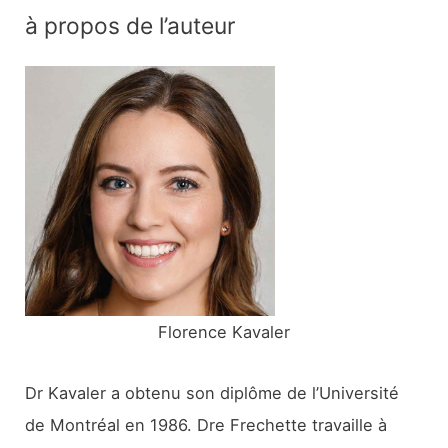
c
à propos de l’auteur
h
e
r
c
h
e
r
:
Florence Kavaler
Dr Kavaler a obtenu son diplôme de l’Université
de Montréal en 1986. Dre Frechette travaille à