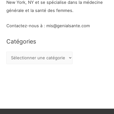
New York, NY et se spécialise dans la médecine
générale et la santé des femmes.
Contactez-nous à : mis@genialsante.com
Catégories
C
a
t
é
g
o
r
i