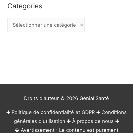
Catégories
C
a
t
é
g
o
r
i
e
Droits d'auteur © 2026
Génial Santé
s
✚
Politique de confidentialité et GDPR
✚
Conditions
générales d'utilisation
✚
À propos de nous
✚
� Avertissement : Le contenu est purement