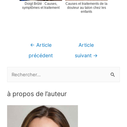
Doigt Brûlé : Causes,
Causes et traitements de la
symptômes et traitement
douleur au talon chez les
enfants
Navigation
←
Article
Article
de
précédent
suivant
→
l’article
R
e
c
à propos de l’auteur
h
e
r
c