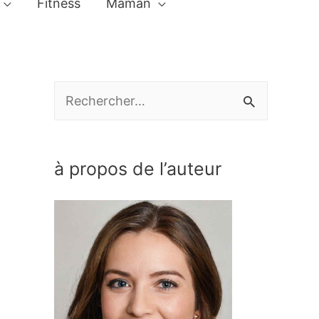
Fitness
Maman
R
e
c
à propos de l’auteur
h
e
r
c
h
e