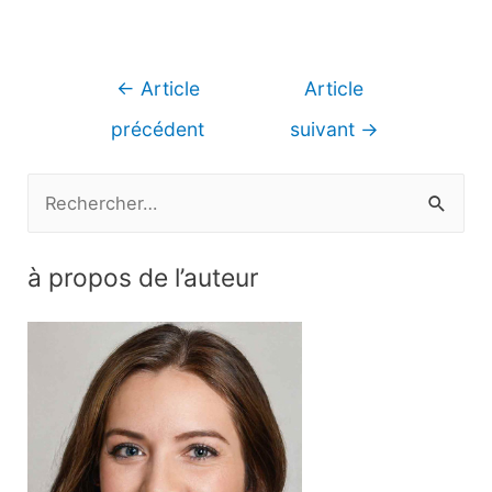
Navigation
←
Article
Article
de
précédent
suivant
→
l’article
R
e
c
à propos de l’auteur
h
e
r
c
h
e