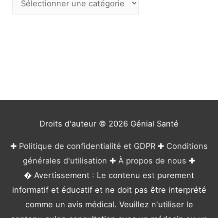
a
t
é
g
o
r
i
e
Droits d'auteur © 2026
Génial Santé
s
✚
Politique de confidentialité et GDPR
✚
Conditions
générales d'utilisation
✚
À propos de nous
✚
� Avertissement : Le contenu est purement
informatif et éducatif et ne doit pas être interprété
comme un avis médical. Veuillez n'utiliser le