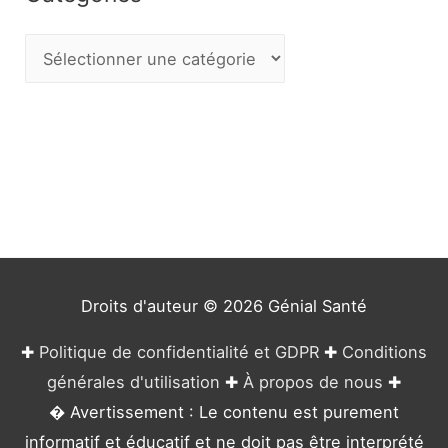
C
a
t
é
g
o
r
i
e
Droits d'auteur © 2026
Génial Santé
s
✚
Politique de confidentialité et GDPR
✚
Conditions
générales d'utilisation
✚
À propos de nous
✚
� Avertissement : Le contenu est purement
informatif et éducatif et ne doit pas être interprété