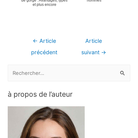
de gorge : Avantages, types
hommes
et plus encore
Navigation
←
Article
Article
de
précédent
suivant
→
l’article
R
e
c
à propos de l’auteur
h
e
r
c