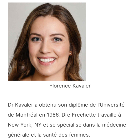
e
r
c
h
e
r
:
Florence Kavaler
Dr Kavaler a obtenu son diplôme de l’Université
de Montréal en 1986. Dre Frechette travaille à
New York, NY et se spécialise dans la médecine
générale et la santé des femmes.