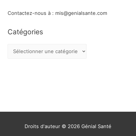
Contactez-nous à : mis@genialsante.com
Catégories
C
a
t
é
g
o
r
i
e
Droits d'auteur © 2026
Génial Santé
s