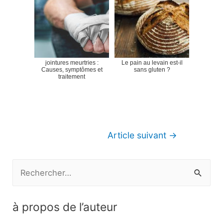
jointures meurtries :
Le pain au levain est-il
Causes, symptômes et
sans gluten ?
traitement
Navigation
Article suivant
→
de
l’article
R
e
c
à propos de l’auteur
h