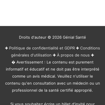
g
o
r
i
e
Droits d'auteur © 2026
Génial Santé
s
✚
Politique de confidentialité et GDPR
✚
Conditions
générales d'utilisation
✚
À propos de nous
✚
� Avertissement : Le contenu est purement
informatif et éducatif et ne doit pas être interprété
comme un avis médical. Veuillez n'utiliser le
contenu qu'en consultation avec un médecin ou un
professionnel de la santé certifié approprié.
Si vous souhaitez écrire un billet d'invité pour