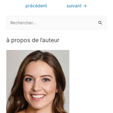
de
précédent
suivant
→
l’article
R
e
c
à propos de l’auteur
h
e
r
c
h
e
r
: