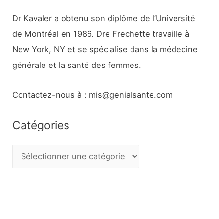
Dr Kavaler a obtenu son diplôme de l’Université
de Montréal en 1986. Dre Frechette travaille à
New York, NY et se spécialise dans la médecine
générale et la santé des femmes.
Contactez-nous à : mis@genialsante.com
Catégories
C
a
t
é
g