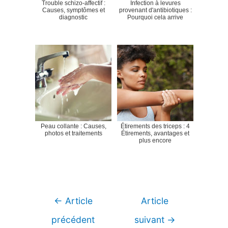
Trouble schizo-affectif :
Infection à levures
Causes, symptômes et
provenant d'antibiotiques :
diagnostic
Pourquoi cela arrive
Peau collante : Causes,
Étirements des triceps : 4
photos et traitements
Étirements, avantages et
plus encore
Navigation
←
Article
Article
de
précédent
suivant
→