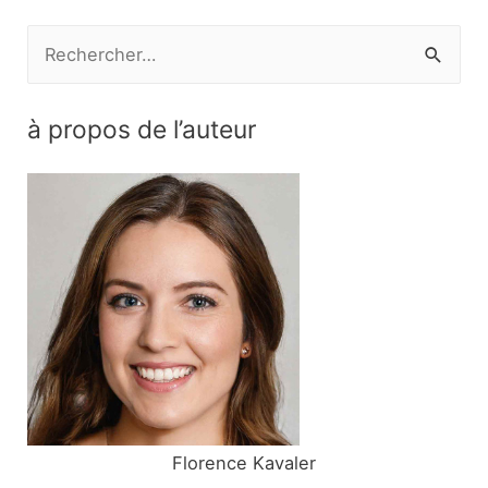
l’article
R
e
c
à propos de l’auteur
h
e
r
c
h
e
r
:
Florence Kavaler