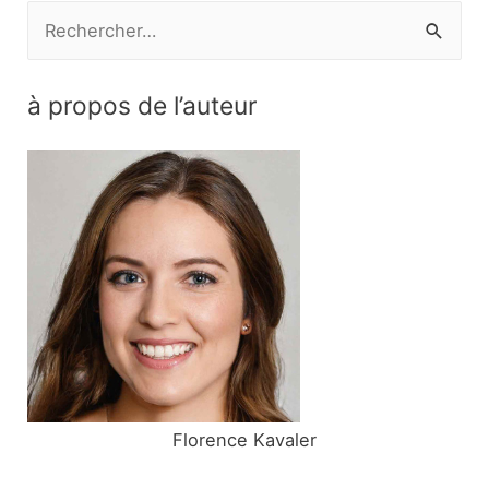
R
e
c
à propos de l’auteur
h
e
r
c
h
e
r
:
Florence Kavaler