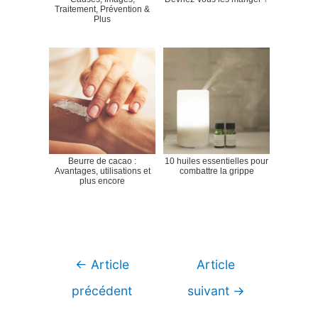
Traitement, Prévention &
Plus
Beurre de cacao :
10 huiles essentielles pour
Avantages, utilisations et
combattre la grippe
plus encore
Navigation
←
Article
Article
de
précédent
suivant
→
l’article