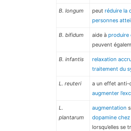
B. longum
peut
réduire la 
personnes attei
B. bifidum
aide à
produire
peuvent égale
B. infantis
relaxation accru
traitement du s
L. reuteri
a un effet anti-
augmenter l’exci
L.
augmentation
s
plantarum
dopamine chez 
lorsqu’elles se 