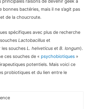
des principales raisons de devenir geek à
bonnes bactéries, mais il ne s’agit pas
et de la choucroute.
ques spécifiques avec plus de recherche
es souches
Lactobacillus
et
r les souches
L. helveticus
et
B. longum
).
me ces souches de «
psychobiotiques
»
érapeutiques potentiels. Mais voici ce
s probiotiques et du lien entre le
ience