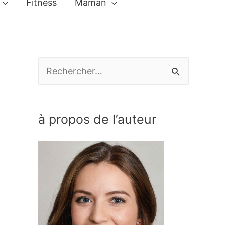
Fitness
Maman
R
e
c
à propos de l’auteur
h
e
r
c
h
e