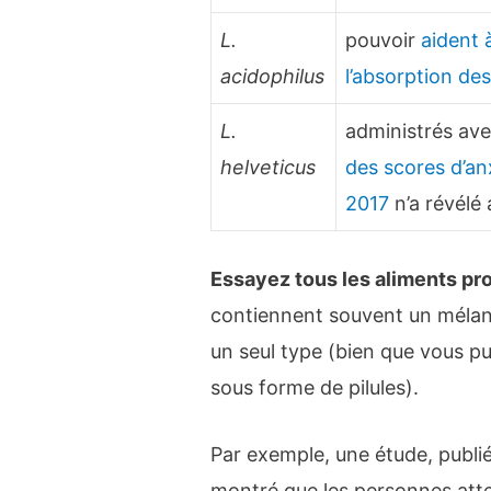
L.
pouvoir
aident 
acidophilus
l’absorption de
L.
administrés av
helveticus
des scores d’an
2017
n’a révélé
Essayez tous les aliments pro
contiennent souvent un mélan
un seul type (bien que vous p
sous forme de pilules).
Par exemple, une étude, publi
montré que les personnes attei