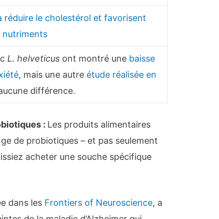
à réduire le cholestérol et favorisent
s nutriments
ec
L. helveticus
ont montré une
baisse
xiété
, mais une autre
étude réalisée en
 aucune différence.
biotiques :
Les produits alimentaires
ge de probiotiques – et pas seulement
uissiez acheter une souche spécifique
ée dans les
Frontiers of Neuroscience
, a
ntes de la maladie d’Alzheimer qui