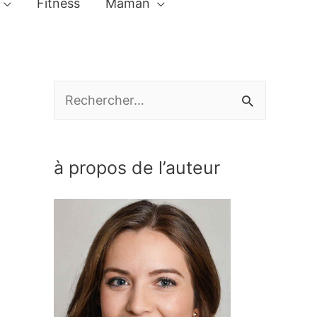
Fitness
Maman
R
e
c
à propos de l’auteur
h
e
r
c
h
e