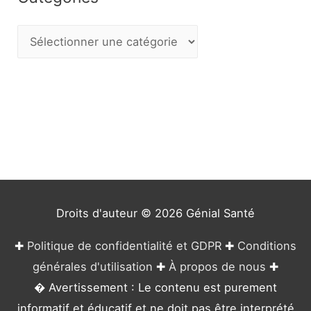
C
a
t
é
g
o
r
i
e
Droits d'auteur © 2026
Génial Santé
s
✚
Politique de confidentialité et GDPR
✚
Conditions
générales d'utilisation
✚
À propos de nous
✚
� Avertissement : Le contenu est purement
informatif et éducatif et ne doit pas être interprété