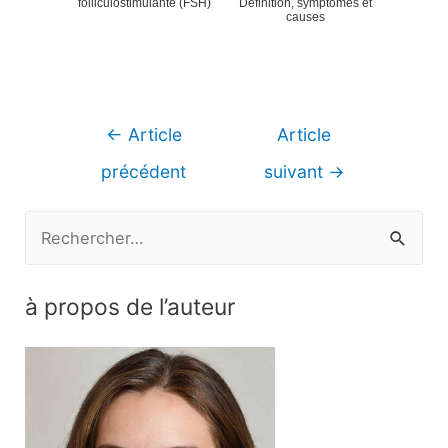
folliculostimulante (FSH)
Définition, symptômes et
causes
Navigation
←
Article
Article
de
précédent
suivant
→
l’article
R
e
c
à propos de l’auteur
h
e
r
c