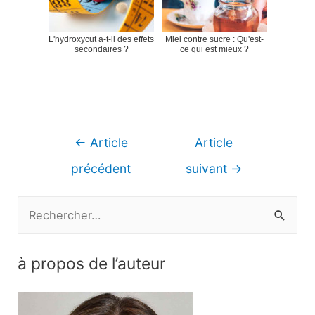
L'hydroxycut a-t-il des effets
Miel contre sucre : Qu'est-
secondaires ?
ce qui est mieux ?
Navigation
←
Article
Article
de
précédent
suivant
→
l’article
R
e
c
à propos de l’auteur
h
e