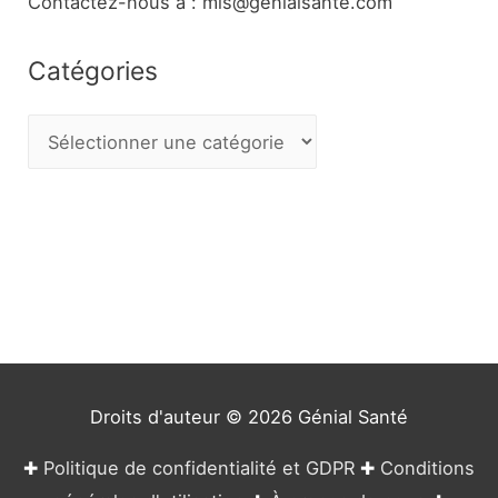
Contactez-nous à : mis@genialsante.com
Catégories
C
a
t
é
g
o
r
i
e
Droits d'auteur © 2026
Génial Santé
s
✚
Politique de confidentialité et GDPR
✚
Conditions