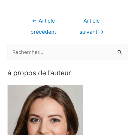
Navigation
←
Article
Article
de
précédent
suivant
→
l’article
R
e
c
à propos de l’auteur
h
e
r
c
h
e