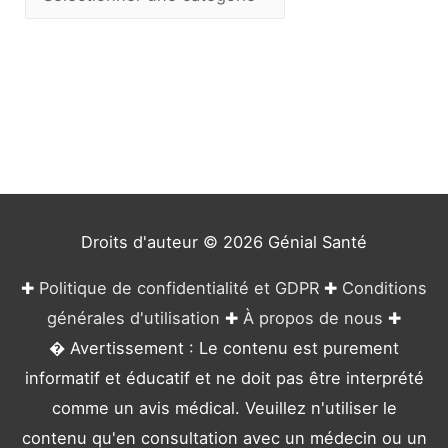
a
t
é
g
o
r
i
e
Droits d'auteur © 2026
Génial Santé
s
✚
Politique de confidentialité et GDPR
✚
Conditions
générales d'utilisation
✚
À propos de nous
✚
� Avertissement : Le contenu est purement
informatif et éducatif et ne doit pas être interprété
comme un avis médical. Veuillez n'utiliser le
contenu qu'en consultation avec un médecin ou un