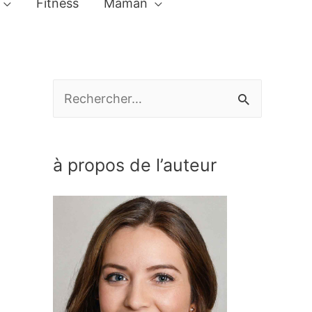
Fitness
Maman
R
e
c
à propos de l’auteur
h
e
r
c
h
e