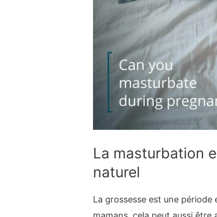
La masturbation e
naturel
La grossesse est une période e
mamans, cela peut aussi être a