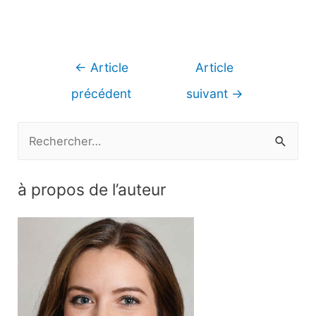
Navigation
←
Article
Article
de
précédent
suivant
→
l’article
R
e
c
à propos de l’auteur
h
e
r
c
h
e