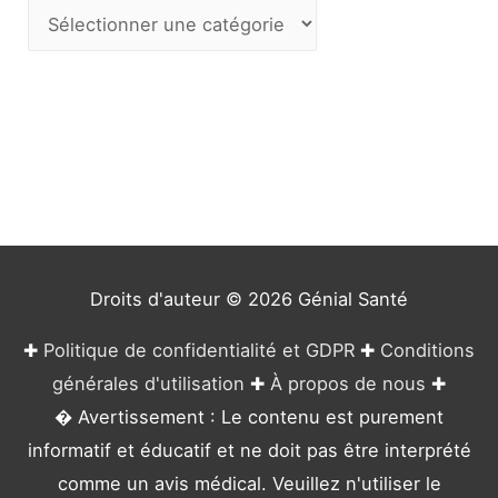
C
a
t
é
g
o
r
i
e
Droits d'auteur © 2026
Génial Santé
s
✚
Politique de confidentialité et GDPR
✚
Conditions
générales d'utilisation
✚
À propos de nous
✚
� Avertissement : Le contenu est purement
informatif et éducatif et ne doit pas être interprété
comme un avis médical. Veuillez n'utiliser le