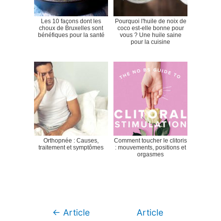
Les 10 façons dont les
Pourquoi l'huile de noix de
choux de Bruxelles sont
coco est-elle bonne pour
bénéfiques pour la santé
vous ? Une huile saine
pour la cuisine
Orthopnée : Causes,
Comment toucher le clitoris
traitement et symptômes
: mouvements, positions et
orgasmes
Navigation
←
Article
Article