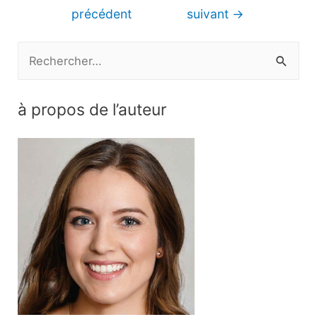
de
précédent
suivant
→
l’article
R
e
c
à propos de l’auteur
h
e
r
c
h
e
r
: