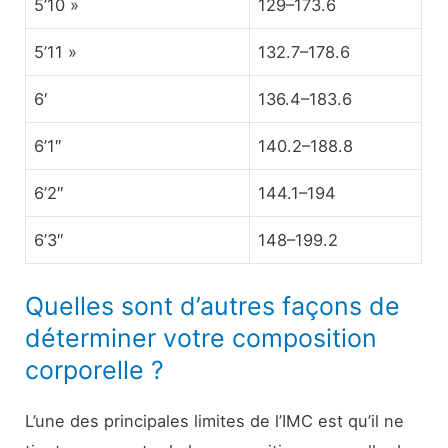
5’10 »
129–173.6
5’11 »
132.7–178.6
6′
136.4–183.6
6’1″
140.2–188.8
6’2″
144.1–194
6’3″
148–199.2
Quelles sont d’autres façons de
déterminer votre composition
corporelle ?
L’une des principales limites de l’IMC est qu’il ne