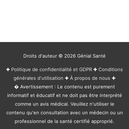
t
é
g
o
r
i
e
Droits d'auteur © 2026
Génial Santé
s
✚
Politique de confidentialité et GDPR
✚
Conditions
générales d'utilisation
✚
À propos de nous
✚
� Avertissement : Le contenu est purement
informatif et éducatif et ne doit pas être interprété
comme un avis médical. Veuillez n'utiliser le
contenu qu'en consultation avec un médecin ou un
professionnel de la santé certifié approprié.