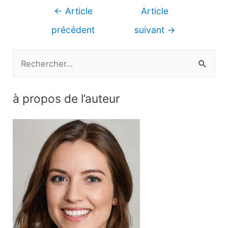
Navigation
←
Article
Article
de
précédent
suivant
→
l’article
R
e
c
à propos de l’auteur
h
e
r
c
h
e
r