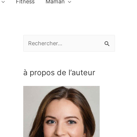
Fitness
Maman
R
e
c
à propos de l’auteur
h
e
r
c
h
e