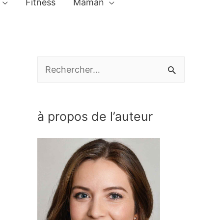
Fitness
Maman
R
e
c
à propos de l’auteur
h
e
r
c
h
e