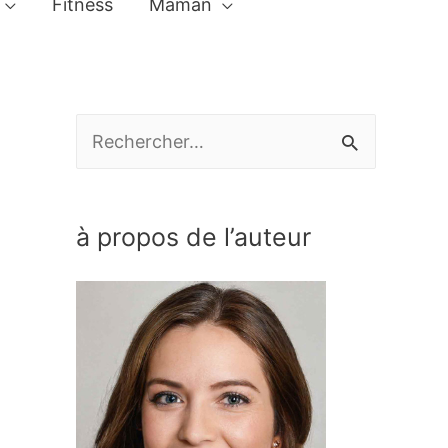
Fitness
Maman
R
e
c
à propos de l’auteur
h
e
r
c
h
e