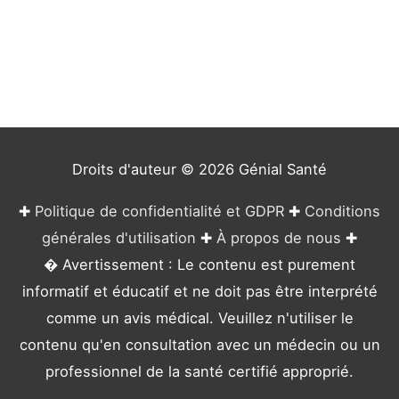
é
g
o
r
i
e
Droits d'auteur © 2026
Génial Santé
s
✚
Politique de confidentialité et GDPR
✚
Conditions
générales d'utilisation
✚
À propos de nous
✚
� Avertissement : Le contenu est purement
informatif et éducatif et ne doit pas être interprété
comme un avis médical. Veuillez n'utiliser le
contenu qu'en consultation avec un médecin ou un
professionnel de la santé certifié approprié.