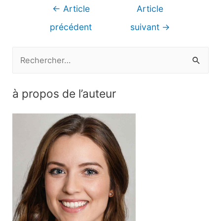
Navigation
←
Article
Article
de
précédent
suivant
→
l’article
R
e
c
à propos de l’auteur
h
e
r
c
h
e
r