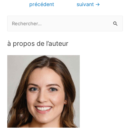
de
précédent
suivant
→
l’article
R
e
c
à propos de l’auteur
h
e
r
c
h
e
r
: