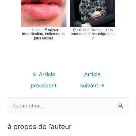
taches de Fordyce :
Quel est le lien entre les
Identification, traitement et
hormones et les migraines
plus encore
?
Navigation
←
Article
Article
de
précédent
suivant
→
l’article
R
e
c
à propos de l’auteur
h