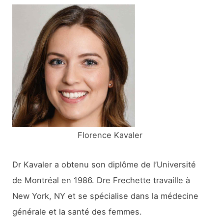
e
r
c
h
e
r
:
Florence Kavaler
Dr Kavaler a obtenu son diplôme de l’Université
de Montréal en 1986. Dre Frechette travaille à
New York, NY et se spécialise dans la médecine
générale et la santé des femmes.