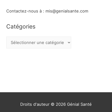
Contactez-nous à : mis@genialsante.com
Catégories
C
a
t
é
g
o
r
i
e
Droits d'auteur © 2026
Génial Santé