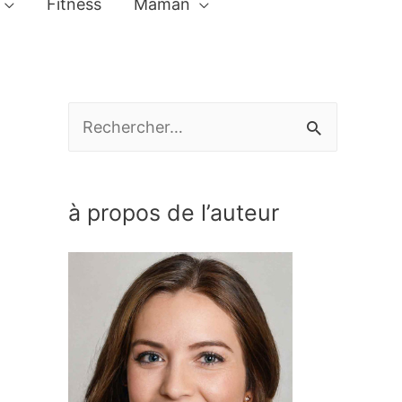
Fitness
Maman
R
e
c
à propos de l’auteur
h
e
r
c
h
e