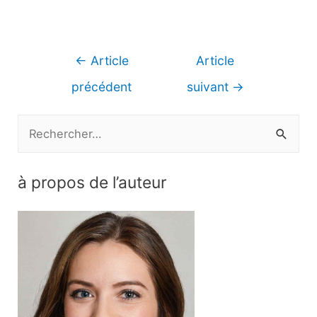
Navigation
←
Article
Article
de
précédent
suivant
→
l’article
R
e
c
à propos de l’auteur
h
e
r
c
h
e