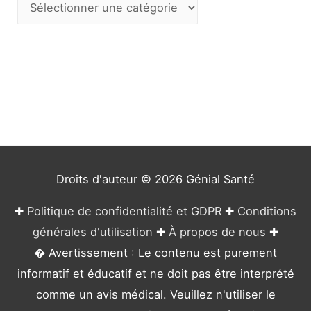
C
a
t
é
g
o
r
i
e
Droits d'auteur © 2026
Génial Santé
s
✚
Politique de confidentialité et GDPR
✚
Conditions
générales d'utilisation
✚
À propos de nous
✚
� Avertissement : Le contenu est purement
informatif et éducatif et ne doit pas être interprété
comme un avis médical. Veuillez n'utiliser le