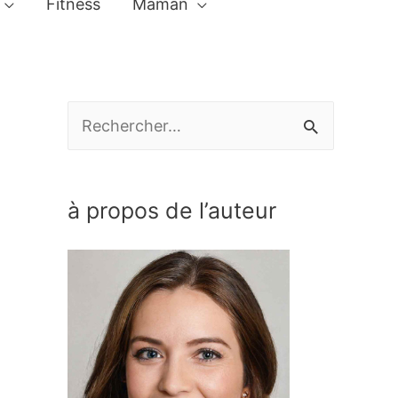
Fitness
Maman
R
e
c
à propos de l’auteur
h
e
r
c
h
e