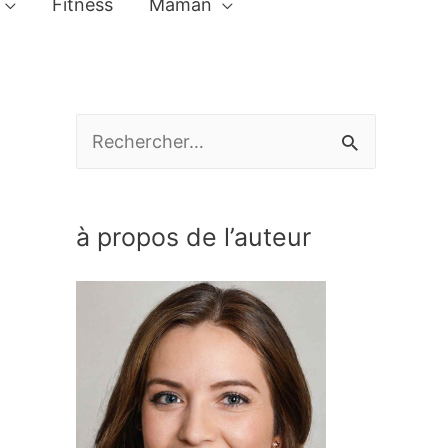
Fitness
Maman
R
e
c
à propos de l’auteur
h
e
r
c
h
e