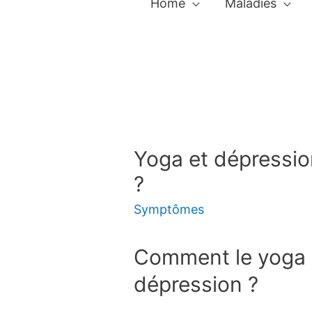
Home
Maladies
Yoga et dépressi
?
Symptômes
Comment le yoga af
dépression ?