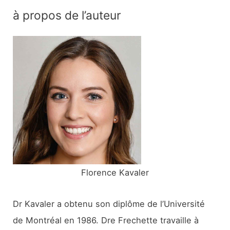
c
à propos de l’auteur
h
e
r
c
h
e
r
:
Florence Kavaler
Dr Kavaler a obtenu son diplôme de l’Université
de Montréal en 1986. Dre Frechette travaille à