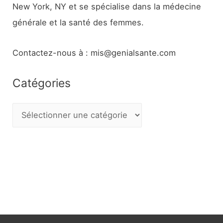
New York, NY et se spécialise dans la médecine
générale et la santé des femmes.
Contactez-nous à : mis@genialsante.com
Catégories
C
a
t
é
g
o
r
i