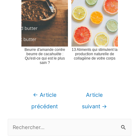
Beurre d'amande contre
13 Aliments qui stimulent la
beurre de cacahuète :
production naturelle de
Qu'est-ce qui est le plus
collagène de votre corps
sain ?
Navigation
←
Article
Article
de
précédent
suivant
→
l’article
R
e