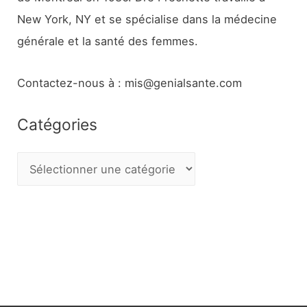
New York, NY et se spécialise dans la médecine
générale et la santé des femmes.
Contactez-nous à : mis@genialsante.com
Catégories
C
a
t
é
g
o
r