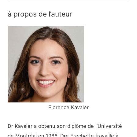
c
à propos de l’auteur
h
e
r
c
h
e
r
:
Florence Kavaler
Dr Kavaler a obtenu son diplôme de l’Université
de Montréal en 1986. Dre Frechette travaille à