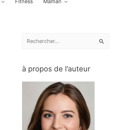
Fitness
Maman
R
e
c
à propos de l’auteur
h
e
r
c
h
e