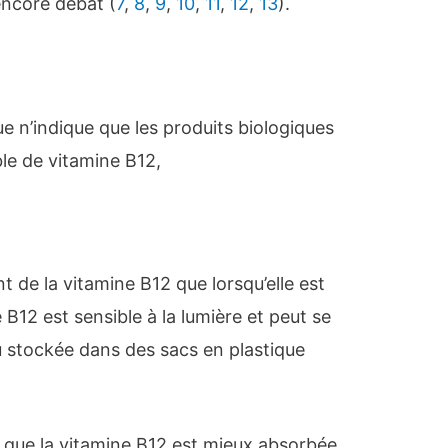
 encore débat (
7
,
8
,
9
,
10
,
11
,
12
,
13
).
ue n’indique que les produits biologiques
le de vitamine B12,
nt de la vitamine B12 que lorsqu’elle est
e B12 est sensible à la lumière et peut se
u stockée dans des sacs en plastique
r que la vitamine B12 est mieux absorbée