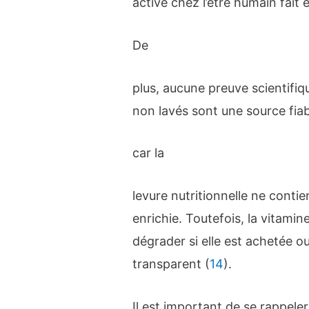
active chez l’être humain fait
De
plus, aucune preuve scientifiq
non lavés sont une source fiab
car la
levure nutritionnelle ne contie
enrichie. Toutefois, la vitamin
dégrader si elle est achetée o
transparent (
14
).
Il est important de se rappele