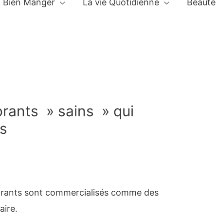
Bien Manger
La vie Quotidienne
Beauté
orants » sains » qui
fs
orants sont commercialisés comme des
aire.