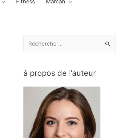
Fitness
Maman
R
e
c
à propos de l’auteur
h
e
r
c
h
e