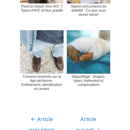
Peut-on mourir d'un AVC ?
Signes précurseurs du
Types d'AVC et leur gravité
diabète : Ce que vous
devez savoir
Cheveux incarnés sur la
Dégonflage : Images,
tige pénienne :
types, traitement et
Enlèvement, identification
complications
et causes
Navigation
←
Article
Article
de
précédent
suivant
→