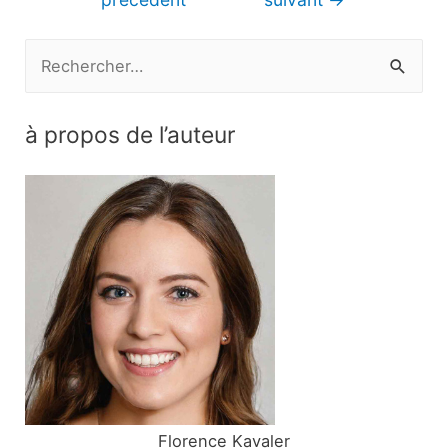
l’article
R
e
c
à propos de l’auteur
h
e
r
c
h
e
r
:
Florence Kavaler