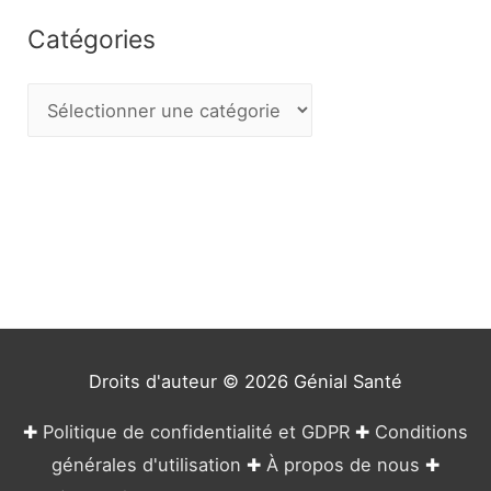
Catégories
C
a
t
é
g
o
r
i
e
Droits d'auteur © 2026
Génial Santé
s
✚
Politique de confidentialité et GDPR
✚
Conditions
générales d'utilisation
✚
À propos de nous
✚