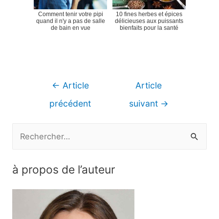
Comment tenir votre pipi
10 fines herbes et épices
quand il n'y a pas de salle
délicieuses aux puissants
de bain en vue
bienfaits pour la santé
Navigation
←
Article
Article
de
précédent
suivant
→
l’article
R
e
c
à propos de l’auteur
h
e
r