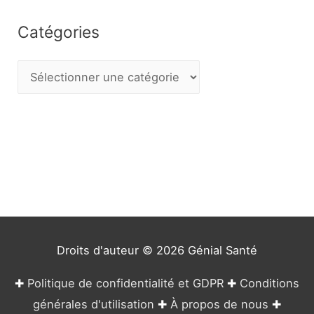
Catégories
C
a
t
é
g
o
r
i
e
Droits d'auteur © 2026
Génial Santé
s
✚
Politique de confidentialité et GDPR
✚
Conditions
générales d'utilisation
✚
À propos de nous
✚