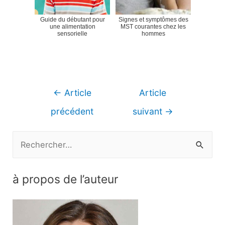
Guide du débutant pour
Signes et symptômes des
une alimentation
MST courantes chez les
sensorielle
hommes
Navigation
←
Article
Article
de
précédent
suivant
→
l’article
R
e
c
à propos de l’auteur
h
e
r