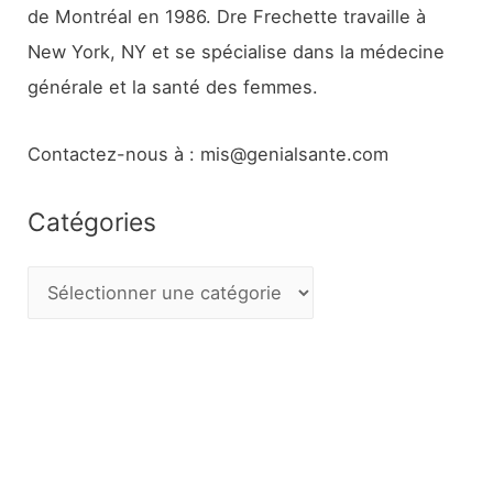
de Montréal en 1986. Dre Frechette travaille à
New York, NY et se spécialise dans la médecine
générale et la santé des femmes.
Contactez-nous à : mis@genialsante.com
Catégories
C
a
t
é
g
o