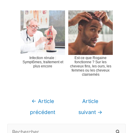
Infection rénale :
Est-ce que Rogaine
Symptômes, traitement et
fonctionne ? Sur les
plus encore
cheveux fins, les ours, les
femmes ou les cheveux
clairsemés
Navigation
←
Article
Article
de
précédent
suivant
→
l’article
R