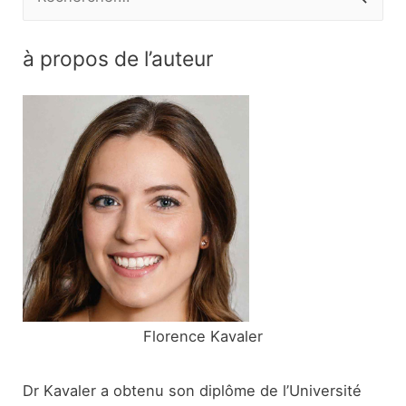
e
c
à propos de l’auteur
h
e
r
c
h
e
r
:
Florence Kavaler
Dr Kavaler a obtenu son diplôme de l’Université