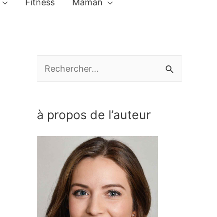
Fitness
Maman
R
e
c
à propos de l’auteur
h
e
r
c
h
e