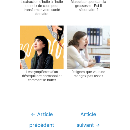
L'extraction d'huile à l'huile
Masturbant pendant la
de noix de coco peut
grossesse : Est-il
transformer votre santé
sécuritaire ?
dentaire
Les symptômes d'un
9 signes que vous ne
déséquilibre hormonal et
mangez pas assez
comment le traiter
Navigation
←
Article
Article
de
précédent
suivant
→