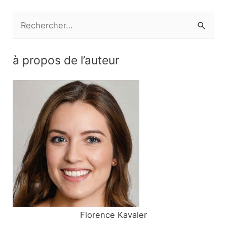
l’article
R
e
c
à propos de l’auteur
h
e
r
c
h
e
r
:
Florence Kavaler