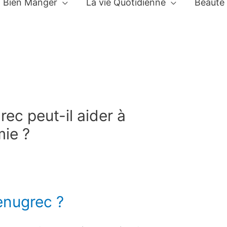
Bien Manger
La vie Quotidienne
Beauté
ec peut-il aider à
mie ?
enugrec ?