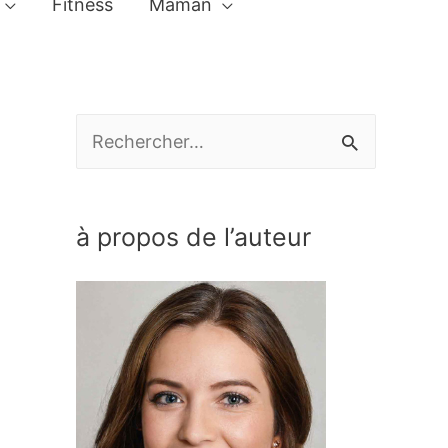
Fitness
Maman
R
e
c
à propos de l’auteur
h
e
r
c
h
e