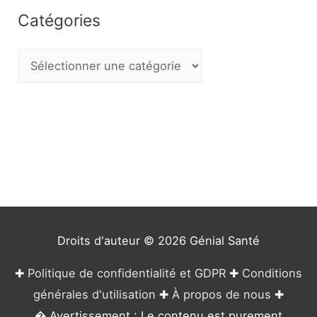
Catégories
C
a
t
é
g
o
r
i
e
Droits d'auteur © 2026
Génial Santé
s
✚
Politique de confidentialité et GDPR
✚
Conditions
générales d'utilisation
✚
À propos de nous
✚
� Avertissement : Le contenu est purement