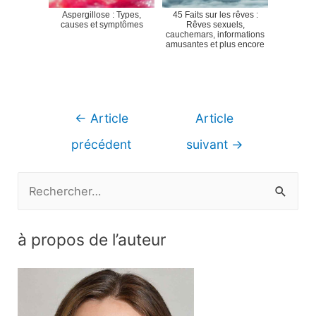
Aspergillose : Types,
45 Faits sur les rêves :
causes et symptômes
Rêves sexuels,
cauchemars, informations
amusantes et plus encore
Navigation
←
Article
Article
de
précédent
suivant
→
l’article
R
e
c
à propos de l’auteur
h
e
r